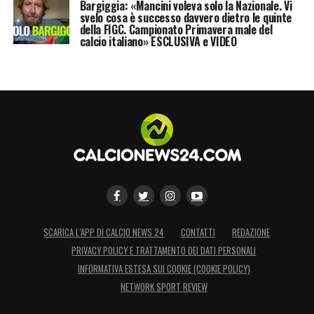
Bargiggia: «Mancini voleva solo la Nazionale. Vi
svelo cosa è successo davvero dietro le quinte
della FIGC. Campionato Primavera male del
calcio italiano» ESCLUSIVA e VIDEO
SCARICA L’APP DI CALCIO NEWS 24
CONTATTI
REDAZIONE
PRIVACY POLICY E TRATTAMENTO DEI DATI PERSONALI
INFORMATIVA ESTESA SUI COOKIE (COOKIE POLICY)
NETWORK SPORT REVIEW