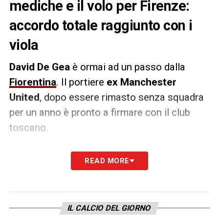
mediche e il volo per Firenze:
accordo totale raggiunto con i
viola
David De Gea
è ormai ad un passo dalla
Fiorentina
. Il portiere
ex Manchester
United
, dopo essere rimasto senza squadra
per un anno è pronto a firmare con il club
toscano.
Come riportato da
Fabrizio Romano
, il
READ MORE
portiere ha trovato l’
intesa per un contratto
di un anno con opzione per il secondo
.
Programmati già il
volo per Firenze
e le
IL CALCIO DEL GIORNO
visite mediche
per domani.