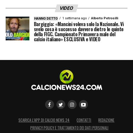
VIDEO
1 settimana ago
Alberto Petrosilli
HANNO DETTO
Bargiggia: «Mancini voleva solo la Nazionale. Vi
svelo cosa è successo davvero dietro le quinte
della FIGC. Campionato Primavera male del
calcio italiano» ESCLUSIVA e VIDEO
SCARICA L’APP DI CALCIO NEWS 24
CONTATTI
REDAZIONE
PRIVACY POLICY E TRATTAMENTO DEI DATI PERSONALI