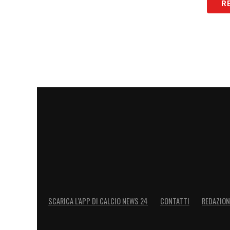
R
LA PLAYLIST DELLE NOSTRE TOP NEW
SCARICA L’APP DI CALCIO NEWS 24
CONTATTI
REDAZION