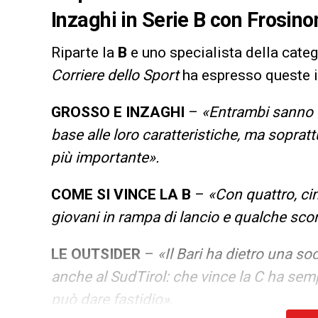
Inzaghi in Serie B con Frosin
Riparte la
B
e uno specialista della cate
Corriere dello Sport
ha espresso queste i
GROSSO E INZAGHI
–
«Entrambi sanno ut
base alle loro caratteristiche, ma sopratt
più importante».
COME SI VINCE LA B
–
«Con quattro, cin
giovani in rampa di lancio e qualche s
LE OUTSIDER
–
«Il Bari ha dietro una so
anche al SudTirol: che vince la C ha semp
può dare fastidio»
.