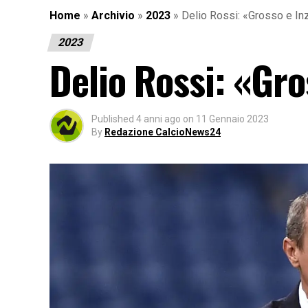
Home
»
Archivio
»
2023
»
Delio Rossi: «Grosso e In
2023
Delio Rossi: «Gro
Published
4 anni ago
on
11 Gennaio 2023
By
Redazione CalcioNews24