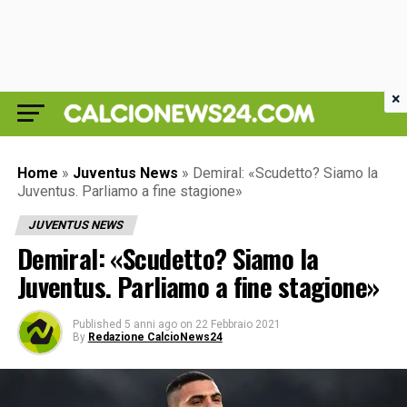
×
Home
»
Juventus News
»
Demiral: «Scudetto? Siamo la
Juventus. Parliamo a fine stagione»
JUVENTUS NEWS
Demiral: «Scudetto? Siamo la
Juventus. Parliamo a fine stagione»
Published
5 anni ago
on
22 Febbraio 2021
By
Redazione CalcioNews24