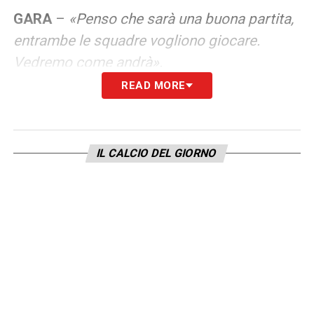
GARA
–
«Penso che sarà una buona partita,
entrambe le squadre vogliono giocare.
Vedremo come andrà».
READ MORE
SCUDETTO
–
«Siamo la Juventus.
Parleremo alla fine della stagione».
IL CALCIO DEL GIORNO
LA PLAYLIST DELLE NOSTRE TOP NEWS