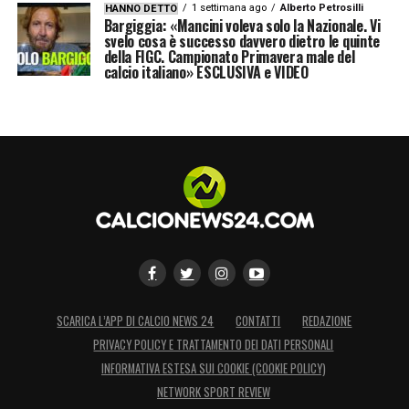
1 settimana ago
Alberto Petrosilli
HANNO DETTO
Bargiggia: «Mancini voleva solo la Nazionale. Vi
svelo cosa è successo davvero dietro le quinte
della FIGC. Campionato Primavera male del
calcio italiano» ESCLUSIVA e VIDEO
SCARICA L’APP DI CALCIO NEWS 24
CONTATTI
REDAZIONE
PRIVACY POLICY E TRATTAMENTO DEI DATI PERSONALI
INFORMATIVA ESTESA SUI COOKIE (COOKIE POLICY)
NETWORK SPORT REVIEW