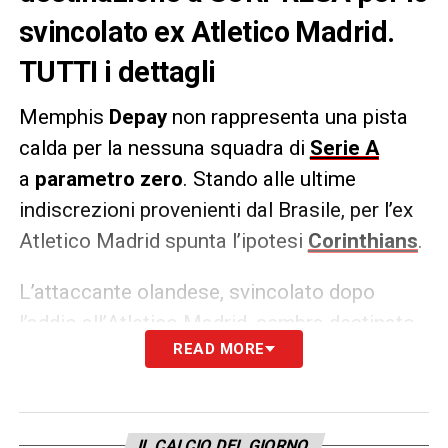
svincolato ex Atletico Madrid.
TUTTI i dettagli
Memphis
Depay
non rappresenta una pista
calda per la nessuna squadra di
Serie A
a
parametro zero
. Stando alle ultime
indiscrezioni provenienti dal Brasile, per l’ex
Atletico Madrid spunta l’ipotesi
Corinthians
.
L’attaccante olandese, svincolato dopo
l’addio all’Atletico Madrid, sembra destinato
READ MORE
a lasciare l’Europa per provare una nuova
esperienza nel calcio sudamericano e nel
campionato brasiliano. L’ipotesi che avrebbe
potuto portarlo alla Juve ad esempio, invece,
IL CALCIO DEL GIORNO