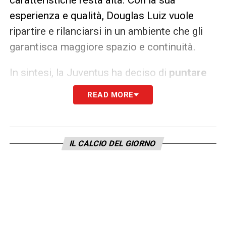
esperienza e qualità, Douglas Luiz vuole
ripartire e rilanciarsi in un ambiente che gli
garantisca maggiore spazio e continuità.
In sintesi, la Juventus ha deciso di
puntare
su una nuova strategia in mezzo al campo
,
READ MORE
lasciando libero Douglas Luiz di cercare
fortuna altrove e liberando spazio per
rinforzi più adatti al progetto tecnico di
IL CALCIO DEL GIORNO
Tudor.
LA PLAYLIST DELLE NOSTRE TOP NEWS