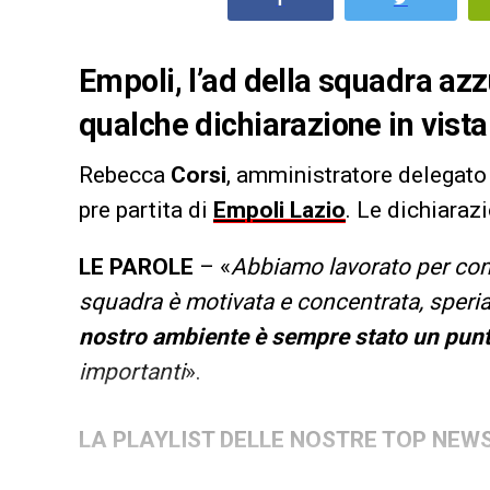
Empoli, l’ad della squadra azz
qualche dichiarazione in vista
Rebecca
Corsi
, amministratore delegato
pre partita di
Empoli
Lazio
. Le dichiaraz
LE PAROLE
– ‭«
Abbiamo lavorato per com
squadra è motivata e concentrata, speriam
nostro ambiente è sempre stato un punt
importanti‭‭
».
LA PLAYLIST DELLE NOSTRE TOP NEW