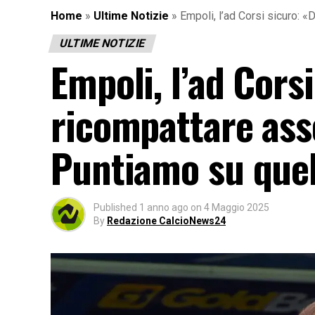
Home
»
Ultime Notizie
»
Empoli, l’ad Corsi sicuro: 
ULTIME NOTIZIE
Empoli, l’ad Cors
ricompattare ass
Puntiamo su quel
Published
1 anno ago
on
4 Maggio 2025
By
Redazione CalcioNews24