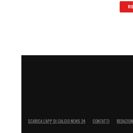
R
SCARICA L’APP DI CALCIO NEWS 24
CONTATTI
REDAZION