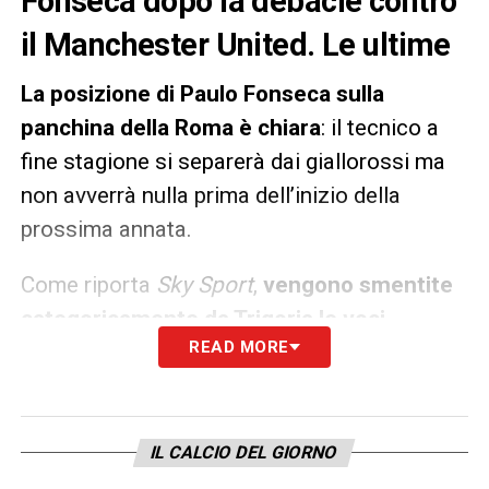
Fonseca dopo la debacle contro
il Manchester United. Le ultime
La posizione di Paulo Fonseca sulla
panchina della Roma è chiara
: il tecnico a
fine stagione si separerà dai giallorossi ma
non avverrà nulla prima dell’inizio della
prossima annata.
Come riporta
Sky Sport
,
vengono smentite
categoricamente da Trigoria le voci
READ MORE
sull’esonero del tecnico dopo la debacle al
Manchester United
: i
Friedkin
, seppur
infuriati, non prenderanno decisioni prima
della fine della stagione.
IL CALCIO DEL GIORNO