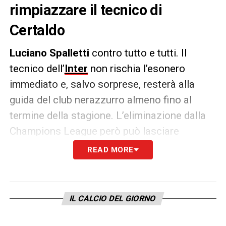
rimpiazzare il tecnico di
Certaldo
Luciano Spalletti
contro tutto e tutti. Il
tecnico dell’
Inter
non rischia l’esonero
immediato e, salvo sorprese, resterà alla
guida del club nerazzurro almeno fino al
termine della stagione. L’eliminazione dalla
Champions League però può lasciare
strascichi pesanti e il tecnico verrà giudicato
READ MORE
in base ai risultati.
Marotta
ha ribadito la
fiducia della società nei confronti
dell’allenatore di Certaldo che ieri in
IL CALCIO DEL GIORNO
conferenza stampa se l’è presa un po’ con
tutti: il tecnico ha attaccato i giornalisti (non