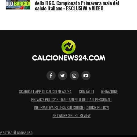
nomi cerchiati in rosso sulla lista del nuovo
della FIGC. Campionato Primavera male del
calcio italiano» ESCLUSIVA e VIDEO
amministratore delegato Beppe Marotta.
LA PLAYLIST DELLE NOSTRE TOP NEWS
SCARICA L’APP DI CALCIO NEWS 24
CONTATTI
REDAZIONE
PRIVACY POLICY E TRATTAMENTO DEI DATI PERSONALI
INFORMATIVA ESTESA SUI COOKIE (COOKIE POLICY)
NETWORK SPORT REVIEW
gestisci il consenso