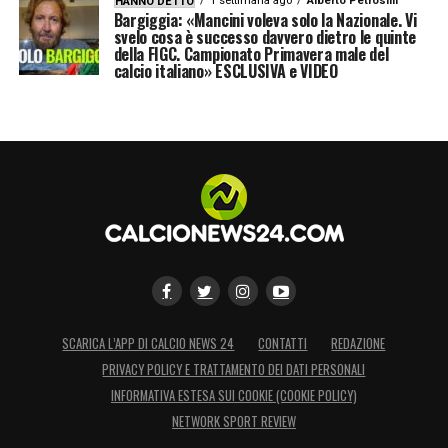
1 settimana ago
Alberto Petrosilli
HANNO DETTO
Bargiggia: «Mancini voleva solo la Nazionale. Vi
svelo cosa è successo davvero dietro le quinte
della FIGC. Campionato Primavera male del
calcio italiano» ESCLUSIVA e VIDEO
SCARICA L’APP DI CALCIO NEWS 24
CONTATTI
REDAZIONE
PRIVACY POLICY E TRATTAMENTO DEI DATI PERSONALI
INFORMATIVA ESTESA SUI COOKIE (COOKIE POLICY)
NETWORK SPORT REVIEW