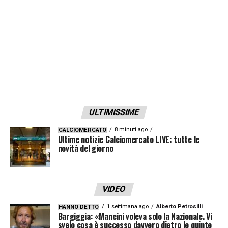
mettermi in cattiva luce con mille falsità… O
forse meglio, solo per conquistare due
visualizzazioni in più. Presto parlerò».
LA PLAYLIST DELLE NOSTRE TOP NEWS
ULTIMISSIME
8 minuti ago
CALCIOMERCATO
Ultime notizie Calciomercato LIVE: tutte le
novità del giorno
VIDEO
1 settimana ago
Alberto Petrosilli
HANNO DETTO
Bargiggia: «Mancini voleva solo la Nazionale. Vi
svelo cosa è successo davvero dietro le quinte