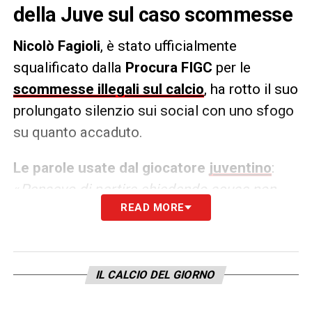
della Juve sul caso scommesse
Nicolò Fagioli
, è stato ufficialmente
squalificato dalla
Procura FIGC
per le
scommesse illegali sul calcio
, ha rotto il suo
prolungato silenzio sui social con uno sfogo
su quanto accaduto.
Le parole usate dal giocatore
juventino
:
«
Pensavo di partire chiedendo scusa non
READ MORE
solo ai tifosi bianconeri, ma a tutti i tifosi del
mondo del calcio e dello sport per l’errore
ingenuo che ho fatto. Invece no, sono
obbligato a partire con lo schifo che
IL CALCIO DEL GIORNO
scrivono su di me giornali, persone solo per