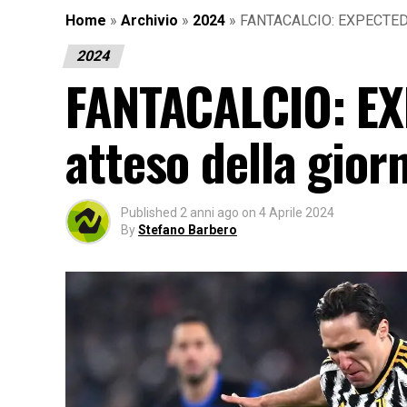
Home
»
Archivio
»
2024
»
FANTACALCIO: EXPECTED BO
2024
FANTACALCIO: EX
atteso della gior
Published
2 anni ago
on
4 Aprile 2024
By
Stefano Barbero