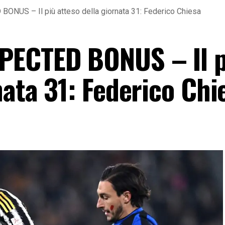
NUS – Il più atteso della giornata 31: Federico Chiesa
PECTED BONUS – Il p
nata 31: Federico Chi