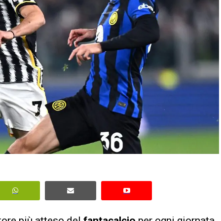
ore più atteso del
fantacalcio
per ogni giornata