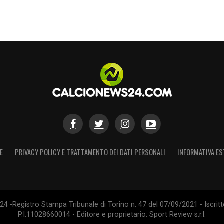
E
PRIVACY POLICY E TRATTAMENTO DEI DATI PERSONALI
INFORMATIVA ES
4 -Registro Stampa Tribunale di Torino n. 47 del 07/09/2021 - Iscritt
P.I.11028660014 - Editore e proprietario: Sport Review s.r.l.