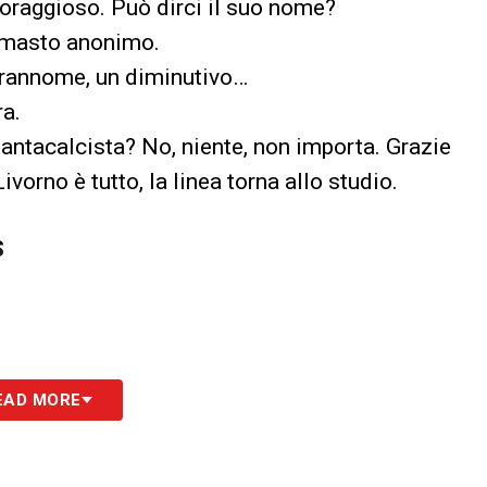
coraggioso. Può dirci il suo nome?
rimasto anonimo.
prannome, un diminutivo…
ra.
fantacalcista? No, niente, non importa. Grazie
vorno è tutto, la linea torna allo studio.
S
EAD MORE