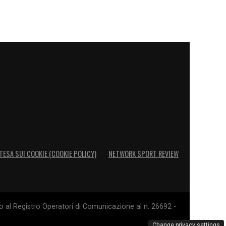
TESA SUI COOKIE (COOKIE POLICY)
NETWORK SPORT REVIEW
o al Registro Operatori di Comunicazione al n. 26692 -
Change privacy settings