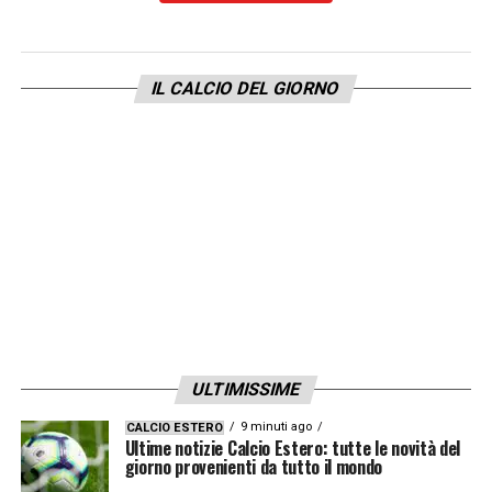
lui sempre criticato). Roberto Baggio che
dopo l’umiliazione contro la Norvegia gli
salva la faccia con la sua fantasia e nessun
IL CALCIO DEL GIORNO
cenno di ringraziamento
»
LA PLAYLIST DELLE NOSTRE TOP NEWS
ULTIMISSIME
9 minuti ago
CALCIO ESTERO
Ultime notizie Calcio Estero: tutte le novità del
giorno provenienti da tutto il mondo