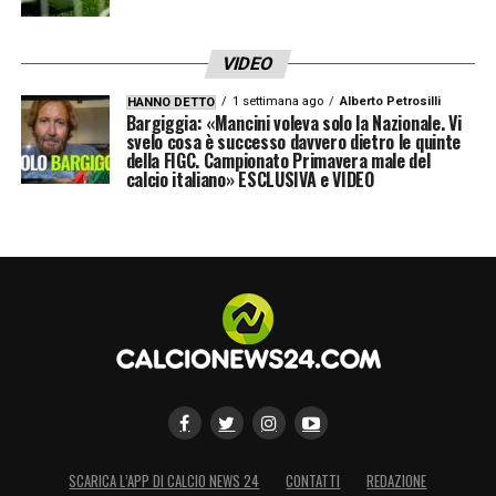
VIDEO
1 settimana ago
Alberto Petrosilli
HANNO DETTO
Bargiggia: «Mancini voleva solo la Nazionale. Vi
svelo cosa è successo davvero dietro le quinte
della FIGC. Campionato Primavera male del
calcio italiano» ESCLUSIVA e VIDEO
SCARICA L’APP DI CALCIO NEWS 24
CONTATTI
REDAZIONE