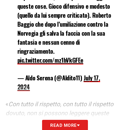
queste cose. Gioco difensivo e modesto
(quello da lui sempre criticato). Roberto
Baggio che dopo l’umiliazione contro la
Norvegia gli salva la faccia con la sua
fantasia e nessun cenno di
ringraziamento.
pic.twitter.com/mz1hVkGFEe
— Aldo Serena (@Aldito11)
July 17,
2024
«
Con tutto il rispetto, con tutto il rispetto
dovuto, non si possono leggere queste
cose. Gioco difensivo e modesto (quello da
READ MORE