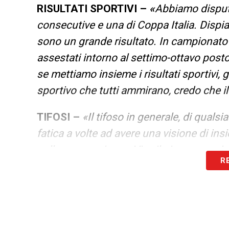
RISULTATI SPORTIVI –
«
Abbiamo disput
consecutive e una di Coppa Italia. Dispiac
sono un grande risultato. In campionato
assestati intorno al settimo-ottavo post
se mettiamo insieme i risultati sportivi, 
sportivo che tutti ammirano, credo che il
TIFOSI –
«Il tifoso in generale, di quals
fatica a volte ad avere una visione di ins
nella sua ampiezza. Vive il giorno per gio
R
dramma. Anche negli anni scorsi la cessi
è stata vis- suta come una tragedia e inv
INVIDIA
VERSO ALTRI CLUB
–
«No, perch
debitorie assurde che hanno portato i clu