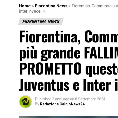
Home
»
Fiorentina News
»
Fiorentina, Commisso: «V
Inter invece…»
FIORENTINA NEWS
Fiorentina, Comm
più grande FALLIM
PROMETTO questo.
Juventus e Inter
Published
2 anni ago
on
8 Settembre 2024
By
Redazione CalcioNews24