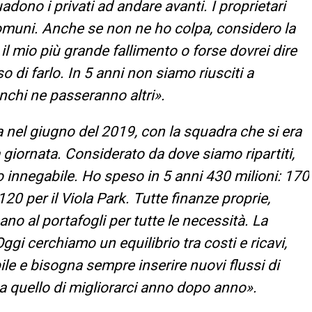
adono i privati ad andare avanti. I proprietari
Comuni. Anche se non ne ho colpa, considero la
l mio più grande fallimento o forse dovrei dire
di farlo. In 5 anni non siamo riusciti a
anchi ne passeranno altri».
a nel giugno del 2019, con la squadra che si era
a giornata. Considerato da dove siamo ripartiti,
to innegabile. Ho speso in 5 anni 430 milioni: 170
120 per il Viola Park. Tutte finanze proprie,
no al portafogli per tutte le necessità. La
ggi cerchiamo un equilibrio tra costi e ricavi,
le e bisogna sempre inserire nuovi flussi di
a quello di migliorarci anno dopo anno».