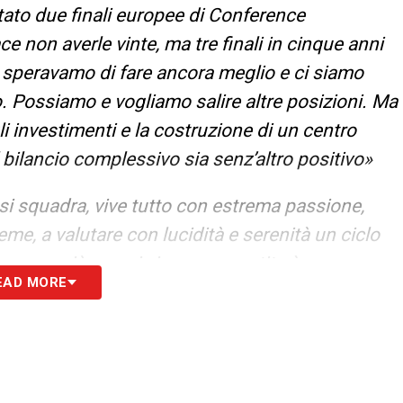
ato due finali europee di Conference
e non averle vinte, ma tre finali in cinque anni
 speravamo di fare ancora meglio e ci siamo
o. Possiamo e vogliamo salire altre posizioni. Ma
gli investimenti e la costruzione di un centro
 bilancio complessivo sia senz’altro positivo»
iasi squadra, vive tutto con estrema passione,
ieme, a valutare con lucidità e serenità un ciclo
rno, se già non si vince una partita è un
EAD MORE
one di alcuni giocatori, che volevano andare via,
ece il tempo ci ha dato ragione».
é certe vittorie sono arrivate grazie a situazioni
b quasi alla bancarotta e poi nelle mani di