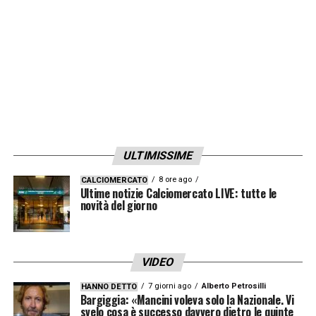
trasferta
– e tra marzo e maggio nel
1966
.
LA PLAYLIST DELLE NOSTRE TOP NEWS
ULTIMISSIME
8 ore ago
CALCIOMERCATO
Ultime notizie Calciomercato LIVE: tutte le
novità del giorno
VIDEO
7 giorni ago
Alberto Petrosilli
HANNO DETTO
Bargiggia: «Mancini voleva solo la Nazionale. Vi
svelo cosa è successo davvero dietro le quinte