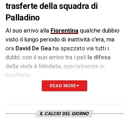
trasferte della squadra di
Palladino
Al suo arrivo alla
Fiorentina
qualche dubbio
visto il lungo periodo di inattività c’era, ma
ora
David De Gea
ha spazzato via tutti i
dubbi: con il suo arrivo tra i pali
la difesa
della viola è blindata
, specialmente in
trasferta
.
READ MORE
Come riportato da
Opta
infatti i viola di
Palladino
sono alla quarta trasferta
consecutiva senza subire gol: prima di oggi
IL CALCIO DEL GIORNO
ci era riuscita
solo due altre volte
: nel
2007
da settembre a novembre –
5 clean sheet in