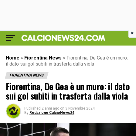
×
Home
»
Fiorentina News
»
Fiorentina, De Gea è un muro:
il dato sui gol subiti in trasferta dalla viola
FIORENTINA NEWS
Fiorentina, De Gea è un muro: il dato
sui gol subiti in trasferta dalla viola
Published
2 anni ago
on
3 Novembre 2024
By
Redazione CalcioNews24