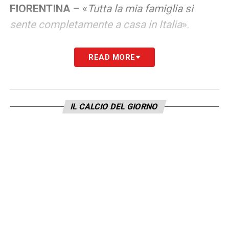
FIORENTINA
– «
Tutta la mia famiglia si
sente completamente a casa in Italia
».
SOGNI
– «
Sicuramente qualcosa in
READ MORE
psicologia, che è quello che ho studiato. E
mi piacerebbe completare un Ironman un
giorno
».
IL CALCIO DEL GIORNO
LA PLAYLIST DELLE NOSTRE TOP NEWS