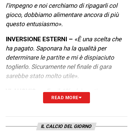
l’impegno e noi cerchiamo di ripagarli col
gioco, dobbiamo alimentare ancora di più
questo entusiasmo».
INVERSIONE ESTERNI –
«È una scelta che
ha pagato. Saponara ha la qualità per
determinare le partite e mi è dispiaciuto
toglierlo. Sicuramente nel finale di gara
sarebbe stato molto utile».
VLAHOVIC –
«
Era il 43’ e lui continuava a
READ MORE
chiedere palloni in profondità. Dopo il rosso
ho preferito mantenere le posizioni. Lui mi
pagherà una cena e sistemeremo tutto».
IL CALCIO DEL GIORNO