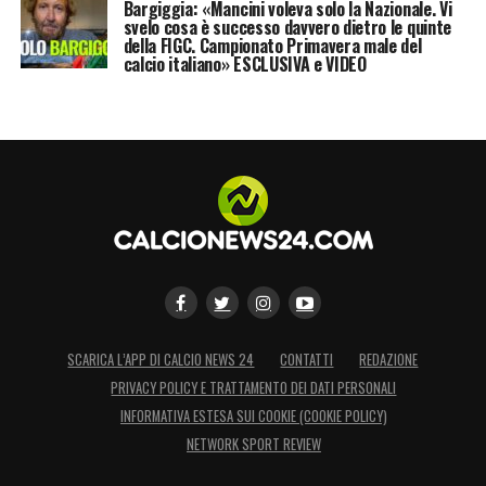
Bargiggia: «Mancini voleva solo la Nazionale. Vi
svelo cosa è successo davvero dietro le quinte
della FIGC. Campionato Primavera male del
calcio italiano» ESCLUSIVA e VIDEO
SCARICA L’APP DI CALCIO NEWS 24
CONTATTI
REDAZIONE
PRIVACY POLICY E TRATTAMENTO DEI DATI PERSONALI
INFORMATIVA ESTESA SUI COOKIE (COOKIE POLICY)
NETWORK SPORT REVIEW