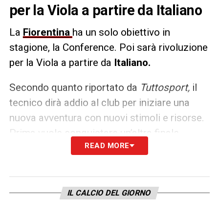
per la Viola a partire da Italiano
La
Fiorentina
ha un solo obiettivo in
stagione, la Conference. Poi sarà rivoluzione
per la Viola a partire da
Italiano.
Secondo quanto riportato da
Tuttosport,
il
tecnico dirà addio al club per iniziare una
nuova avventura con nuovi stimoli e risorse.
Prima vuole conquistare un’altra finale
READ MORE
Europea. Tra gli addii però non sarebbe
soltanto l’allenatore a salutare ma anche
diversi calciatori.
IL CALCIO DEL GIORNO
LA PLAYLIST DELLE NOSTRE TOP NEWS