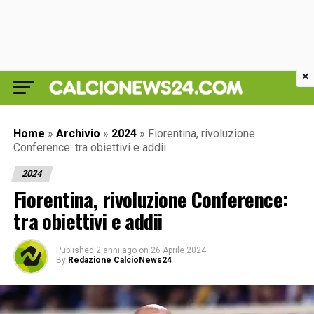
×
Home
»
Archivio
»
2024
»
Fiorentina, rivoluzione
Conference: tra obiettivi e addii
2024
Fiorentina, rivoluzione Conference:
tra obiettivi e addii
Published
2 anni ago
on
26 Aprile 2024
By
Redazione CalcioNews24