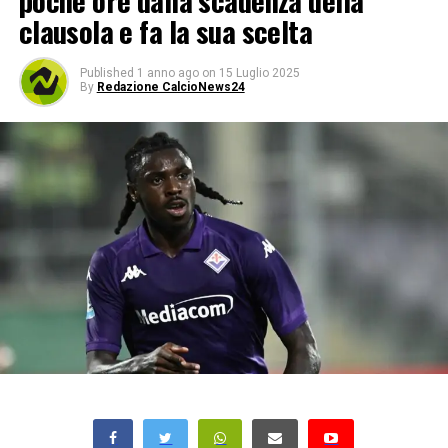
poche ore dalla scadenza della
clausola e fa la sua scelta
Published
1 anno ago
on
15 Luglio 2025
By
Redazione CalcioNews24