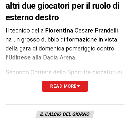
altri due giocatori per il ruolo di
esterno destro
Il tecnico della
Fiorentina
Cesare Prandelli
ha un grosso dubbio di formazione in vista
della gara di domenica pomeriggio contro
l’Udinese
alla Dacia Arena.
Secondo Corriere dello Sport tre giocatori si
giocano una maglia da titolare per il ruolo di
READ MORE
esterno destro nel 3-5-2 che disegnerà il
tecnico viola: si tratta di
Venuti, Caceres e
Malcuit
, con quest’ultimo che parte favorito.
IL CALCIO DEL GIORNO
LA PLAYLIST DELLE NOSTRE TOP NEWS