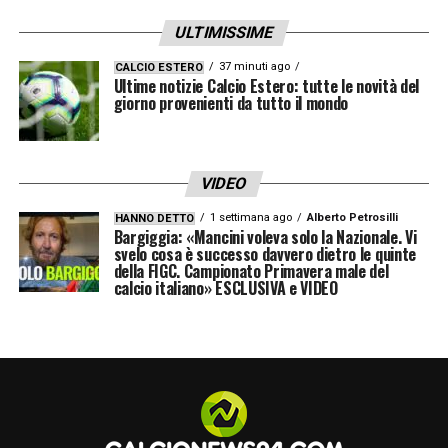
comunque lasciato il segno. Nei suoi due
ULTIMISSIME
anni in granata,
Adams ha collezionato 10
reti totali nella prima stagione e 8 nella
37 minuti ago
CALCIO ESTERO
Ultime notizie Calcio Estero: tutte le novità del
seconda
.
Gol spesso pesantissimi
giorno provenienti da tutto il mondo
: dalle reti
decisive contro Lecce e Pisa, fino
all’indimenticabile zampata
nell’ultimo derby
VIDEO
contro la Juventus
, fondamentale per
1 settimana ago
Alberto Petrosilli
HANNO DETTO
completare la rimonta da 0-2 a 2-2.
Bargiggia: «Mancini voleva solo la Nazionale. Vi
svelo cosa è successo davvero dietro le quinte
della FIGC. Campionato Primavera male del
LA PLAYLIST DELLE NOSTRE TOP NEWS
calcio italiano» ESCLUSIVA e VIDEO