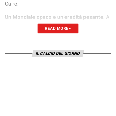
Cairo.
Un Mondiale opaco e un’eredità pesante
. A
complicare i piani di cessione ci si è messo
READ MORE
un Mondiale decisamente sottotono. Titolare
a secco contro Haiti e Marocco, lo scozzese
ha giocato solo i minuti di recupero contro il
IL CALCIO DEL GIORNO
Brasile, mancando la vetrina internazionale
che avrebbe fatto lievitare il suo cartellino.
Ora spetterà alla
dirigenza granata
e
all’entourage del giocatore trovare una
sistemazione adeguata.
Se l’addio dovesse concretizzarsi, il Torino
dovrà sostituire un attaccante che ha