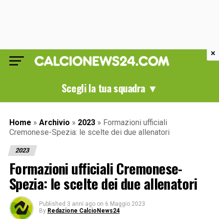
×
Scegli la tua squadra ▼
Home
»
Archivio
»
2023
»
Formazioni ufficiali
Cremonese-Spezia: le scelte dei due allenatori
2023
Formazioni ufficiali Cremonese-
Spezia: le scelte dei due allenatori
Published
3 anni ago
on
6 Maggio 2023
By
Redazione CalcioNews24