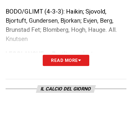
BODO/GLIMT (4-3-3): Haikin; Sjovold,
Bjortuft, Gundersen, Bjorkan; Evjen, Berg,
Brunstad Fet; Blomberg, Hogh, Hauge. All.
Knutsen
LEGGI ANCHE –
Partite oggi, stasera e
READ MORE
domani: guida alla Diretta TV
LA PLAYLIST DELLE NOSTRE TOP NEWS
IL CALCIO DEL GIORNO