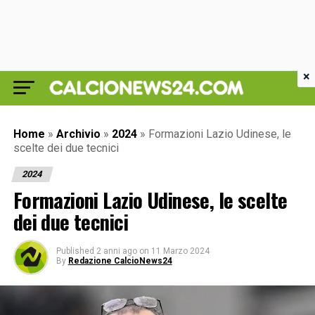
×
Home
»
Archivio
»
2024
»
Formazioni Lazio Udinese, le
scelte dei due tecnici
2024
Formazioni Lazio Udinese, le scelte
dei due tecnici
Published
2 anni ago
on
11 Marzo 2024
By
Redazione CalcioNews24