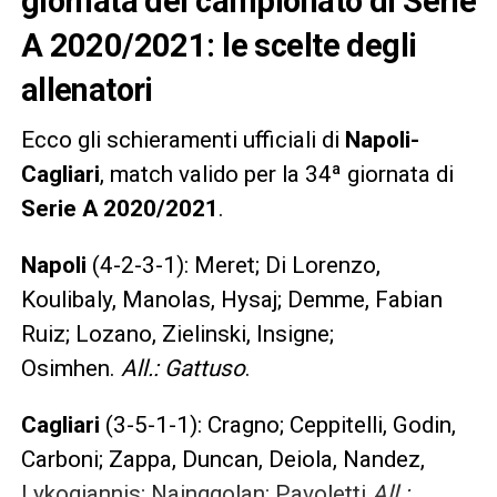
giornata del campionato di Serie
A 2020/2021: le scelte degli
allenatori
Ecco gli schieramenti ufficiali di
Napoli-
Cagliari
, match valido per la 34ª giornata di
Serie A 2020/2021
.
Napoli
(4-2-3-1): Meret; Di Lorenzo,
Koulibaly, Manolas, Hysaj; Demme, Fabian
Ruiz; Lozano, Zielinski, Insigne;
Osimhen.
All.: Gattuso
.
Cagliari
(3-5-1-1): Cragno; Ceppitelli, Godin,
Carboni; Zappa, Duncan, Deiola, Nandez,
Lykogiannis; Nainggolan; Pavoletti
All.: