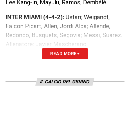
Lee Kang-In, Mayulu, Ramos, Dembélé.
INTER MIAMI (4-4-2):
Ustari; Weigandt,
Falcon Picart, Allen, Jordi Alba; Allende,
Redondo, Busquets, Segovia; Messi, Suarez.
Allenatore: Javier Mascherano.
READ MORE
A disposizione: Rios, Yarbrough, Aviles,
Cremaschi, Leo Afonso, Martinez, Morales,
Obando, Picault, Rodriguez, Sailor.
IL CALCIO DEL GIORNO
LA PLAYLIST DELLE NOSTRE TOP NEWS