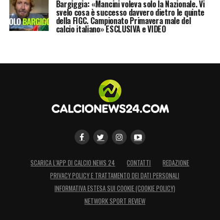
Bargiggia: «Mancini voleva solo la Nazionale. Vi
svelo cosa è successo davvero dietro le quinte
della FIGC. Campionato Primavera male del
calcio italiano» ESCLUSIVA e VIDEO
SCARICA L’APP DI CALCIO NEWS 24
CONTATTI
REDAZIONE
PRIVACY POLICY E TRATTAMENTO DEI DATI PERSONALI
INFORMATIVA ESTESA SUI COOKIE (COOKIE POLICY)
NETWORK SPORT REVIEW