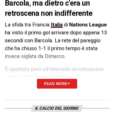
Barcola, ma dietro c’era un
retroscena non indifferente
La sfida tra Francia
Italia
di
Nations League
ha visto il primo gol arrivare dopo appena 13
secondi con Barcola. La rete del pareggio
che ha chiuso 1-1 il primo tempo è stata
invece siglata da Dimarco.
È spuntato però all’intervallo un retroscena
proprio circa l’azione del gol del
READ MORE
momentaneo vantaggio francese. Infatti,
Donnarumma aveva ancora i
guanti slacciati
quando Barcola si è presentato a tu pre tu.
IL CALCIO DEL GIORNO