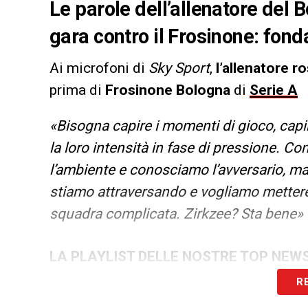
Le parole dell’allenatore del
gara contro il Frosinone: fo
Ai microfoni di
Sky Sport
,
l’allenatore r
prima di
Frosinone Bologna
di
Serie A
«Bisogna capire i momenti di gioco, cap
la loro intensità in fase di pressione. C
l’ambiente e conosciamo l’avversario, 
stiamo attraversando e vogliamo mettere
squadra complicata. Zirkzee? Sta bene»
LA PLAYLIST DELLE NOSTRE TOP NEW
R