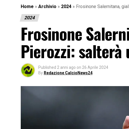
Home
»
Archivio
»
2024
»
Frosinone Salernitana, gia
2024
Frosinone Salerni
Pierozzi: salterà
Published
2 anni ago
on
26 Aprile 2024
By
Redazione CalcioNews24