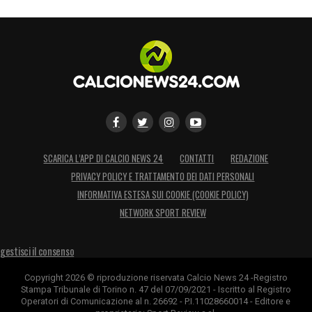
SCARICA L’APP DI CALCIO NEWS 24
CONTATTI
REDAZIONE
PRIVACY POLICY E TRATTAMENTO DEI DATI PERSONALI
INFORMATIVA ESTESA SUI COOKIE (COOKIE POLICY)
NETWORK SPORT REVIEW
gestisci il consenso
Copyright 2026 © riproduzione riservata Calcio News 24 -Registro
Stampa Tribunale di Torino n. 47 del 07/09/2021 - Iscritto al Registro
Operatori di Comunicazione al n. 26692 - P.I.11028660014 - Editore e