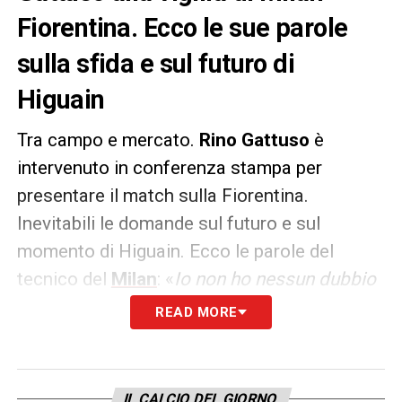
Fiorentina. Ecco le sue parole
sulla sfida e sul futuro di
Higuain
Tra campo e mercato.
Rino
Gattuso
è
intervenuto in conferenza stampa per
presentare il match sulla Fiorentina.
Inevitabili le domande sul futuro e sul
momento di Higuain. Ecco le parole del
tecnico del
Milan
: «
Io non ho nessun dubbio
su Higuain, voi dovete anche mettervi
READ MORE
d’accordo. Prima mi avete rotto le scatole
per i 2 attaccanti, ora non ne parla più
nessuno e poi parlate di difficoltà. Per
IL CALCIO DEL GIORNO