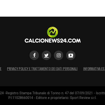
 sono tante, tantissime. Però se proprio devo
ipletta di Milito. Mi sembra di averlo lì, a un
».
S
E
PRIVACY POLICY E TRATTAMENTO DEI DATI PERSONALI
INFORMATIVA ES
4 -Registro Stampa Tribunale di Torino n. 47 del 07/09/2021 - Iscritt
P.I.11028660014 - Editore e proprietario: Sport Review s.r.l.