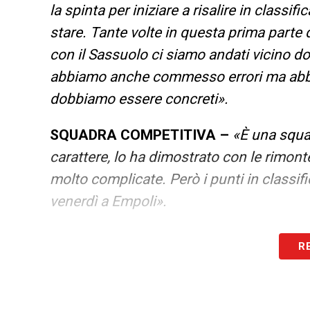
la spinta per iniziare a risalire in classifi
stare. Tante volte in questa prima parte 
con il Sassuolo ci siamo andati vicino d
abbiamo anche commesso errori ma abbia
dobbiamo essere concreti».
SQUADRA COMPETITIVA –
«È una squad
carattere, lo ha dimostrato con le rimont
molto complicate. Però i punti in classifi
venerdì a Empoli».
500 PARTITE –
«A dir la verità sarà un 
R
alcune statistiche è conteggiata anche 
Juve e così si arriva a 499. A Empoli in r
Roma incrociando le dita. E spero di feste