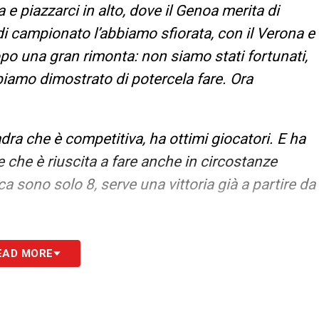
ca e piazzarci in alto, dove il Genoa merita di
di campionato l’abbiamo sfiorata, con il Verona e
opo una gran rimonta: non siamo stati fortunati,
mo dimostrato di potercela fare. Ora
ra che è competitiva, ha ottimi giocatori. E ha
e che è riuscita a fare anche in circostanze
ca sono solo 8, serve una vittoria già a partire da
traguardo che raggiungerò dopo la sosta: in
EAD MORE
la Supercoppa Primavera del 2005 giocata con la
ealtà farò 499 da professionista, 500 con la
ggiare con due vittorie di fila».