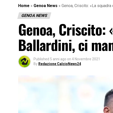
Home
»
Genoa News
»
Genoa, Criscito: «La squadra è
GENOA NEWS
Genoa, Criscito: 
Ballardini, ci man
Published
5 anni ago
on
4 Novembre 2021
By
Redazione CalcioNews24