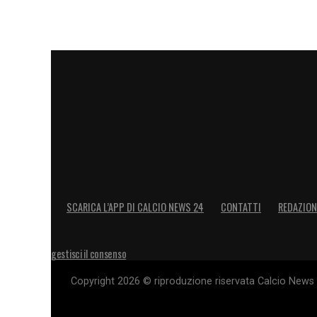
PARTITA INDIMENTICABILE –
«Ah ce ne
indicarne una, allora dico il derby della tr
passo. E invece sono già passati 12 anni
LA PLAYLIST DELLE NOSTRE TOP NEW
SCARICA L’APP DI CALCIO NEWS 24
CONTATTI
REDAZION
gestisci il consenso
Copyright 2026 © riproduzione riservata Calcio News 2