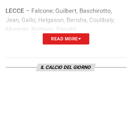
LECCE
– Falcone; Guilbert, Baschirotto,
Jean, Gallo; Helgason, Berisha, Coulibaly;
Morente, Krstovic, Pierotti.
READ MORE
CRONACA
FINISCE LA PARTITA
IL CALCIO DEL GIORNO
68′ GOL del Lecce con Krstovic che
trasforma il rigore e accorcia le distanze!
INIZIO SECONDO TEMPO
FINE PRIMO TEMPO
47′ GOL Genoa con la seconda rete di Miretti