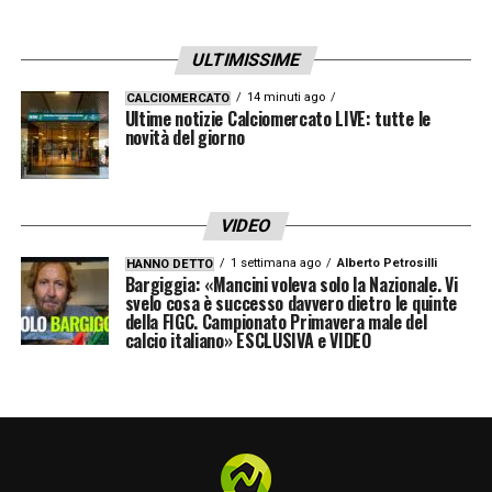
che raddoppia a Marassi!
ULTIMISSIME
16′ GOL Genoa con Miretti sblocca il match
14 minuti ago
CALCIOMERCATO
e porta avanti i rossoblù!
Ultime notizie Calciomercato LIVE: tutte le
novità del giorno
INIZIO PRIMO TEMPO
VIDEO
LA PLAYLIST DELLE NOSTRE TOP NEWS
1 settimana ago
Alberto Petrosilli
HANNO DETTO
Bargiggia: «Mancini voleva solo la Nazionale. Vi
svelo cosa è successo davvero dietro le quinte
della FIGC. Campionato Primavera male del
calcio italiano» ESCLUSIVA e VIDEO