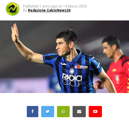
Published
1 anno ago
on
14 Marzo 2025
By
Redazione CalcioNews24