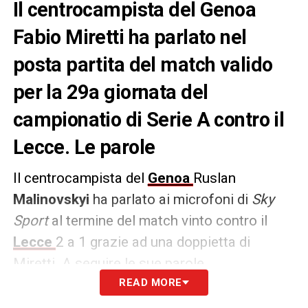
Il centrocampista del Genoa
Fabio Miretti ha parlato nel
posta partita del match valido
per la 29a giornata del
campionatio di Serie A contro il
Lecce. Le parole
Il centrocampista del
Genoa
Ruslan
Malinovskyi
ha parlato ai microfoni di
Sky
Sport
al termine del match vinto contro il
Lecce
2 a 1 grazie ad una doppietta di
Miretti. A seguire le sue parole.
READ MORE
LE PAROLE –
«
C’era un po’ di tensione alla