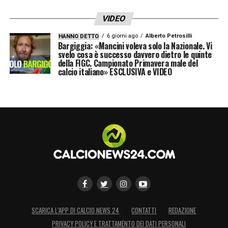
VIDEO
6 giorni ago
Alberto Petrosilli
HANNO DETTO
Bargiggia: «Mancini voleva solo la Nazionale. Vi
svelo cosa è successo davvero dietro le quinte
della FIGC. Campionato Primavera male del
calcio italiano» ESCLUSIVA e VIDEO
SCARICA L’APP DI CALCIO NEWS 24
CONTATTI
REDAZIONE
PRIVACY POLICY E TRATTAMENTO DEI DATI PERSONALI