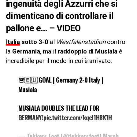
ingenuità degli Azzurri che si
dimenticano di controllare il
pallone e… – VIDEO
Italia
sotto 3-0
al
Westfalenstadion
contro
la
Germania
, ma il
raddoppio di Musiala
è
incredibile per il modo in cui è arrivato.
🚨🇪🇺 GOAL | Germany 2-0 Italy |
Musiala
MUSIALA DOUBLES THE LEAD FOR
GERMANY!pic.twitter.com/kqcI1H8K1H
— Tekkers Foot (@tekkersfoot) March