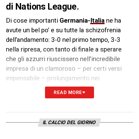
di Nations League.
Di cose importanti
Germania-
Italia
ne ha
avute un bel po’ e su tutte la schizofrenia
dell’andamento: 3-0 nel primo tempo, 3-3
nella ripresa, con tanto di finale a sperare
che gli azzurri riuscissero nell’incredibile
impresa di un clamoroso – per certi versi
impensabile – prolungamento nei
supplementari. Ecco tre cose minori, ma che
READ MORE
qualcosa hanno detto.
La serenità.
Lo avreste detto, dopo un primo
tempo dove l’Italia è stata alquanto maltrattata, nel
IL CALCIO DEL GIORNO
risultato e nel gioco, che nella ripresa gli azzurri
riuscissero a trovare persino serenità? Chiamatela