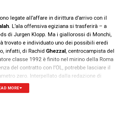
 legate all’affare in dirittura d’arrivo con il
alah
. L’ala offensiva egiziana si trasferirà – a
ds di Jurgen Klopp. Ma i giallorossi di Monchi,
à trovato e individuato uno dei possibili eredi
, infatti, di Rachid
Ghezzal
, centrocampista del
iatore classe 1992 è finito nel mirino della Roma
nza del contratto con l’OL, potrebbe lasciare il
metro zero. Interpellato dalla redazione di
, il fratello Abdelkader, ex calciatore di Serie
EAD MORE
a gli interessi di Rachid, ha rilasciato queste
usura
» ma non ha smentito l’interesse della
sa: la Roma continua a trattare e sogna il