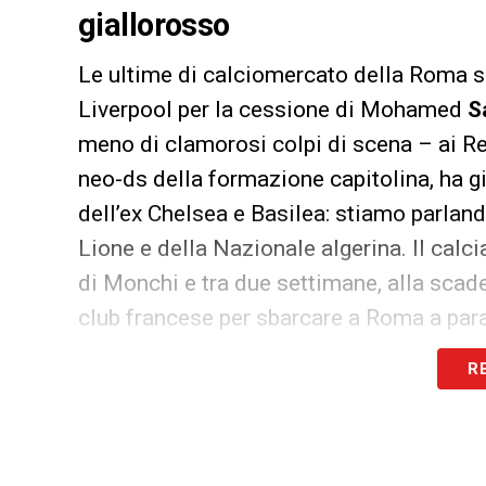
giallorosso
Le ultime di calciomercato della Roma sono
Liverpool per la cessione di Mohamed
S
meno di clamorosi colpi di scena – ai Re
neo-ds della formazione capitolina, ha gi
dell’ex Chelsea e Basilea: stiamo parlando
Lione e della Nazionale algerina. Il calc
di Monchi e tra due settimane, alla scade
club francese per sbarcare a Roma a para
SportItalia
durante Speciale Calciomercato
R
A che oggi fa parte dell’entourage che cur
dichiarazioni:
«Non siamo in fase di chi
Roma
. Che, di questi tempi, è già qualco