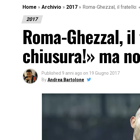
Home
»
Archivio
»
2017
»
Roma-Ghezzal, il fratello
2017
Roma-Ghezzal, il 
chiusura!» ma n
Published
9 anni ago
on
19 Giugno 2017
By
Andrea Bartolone