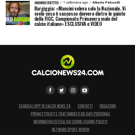
1 settimana ago
Alberto Petrosilli
HANNO DETTO
Bargiggia: «Mancini voleva solo la Nazionale. Vi
svelo cosa è successo davvero dietro le quinte
della FIGC. Campionato Primavera male del
calcio italiano» ESCLUSIVA e VIDEO
SCARICA L’APP DI CALCIO NEWS 24
CONTATTI
REDAZIONE
PRIVACY POLICY E TRATTAMENTO DEI DATI PERSONALI
INFORMATIVA ESTESA SUI COOKIE (COOKIE POLICY)
NETWORK SPORT REVIEW