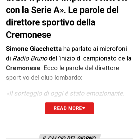
con la Serie A». Le parole del
direttore sportivo della
Cremonese
Simone Giacchetta
ha parlato ai microfoni
di
Radio Bruno
dell’inizio di campionato della
Cremonese
. Ecco le parole del direttore
sportivo del club lombardo:
«Il sorteggio di oggi è stato emozionante.
Fiorentina-Cremonese è stata la prima
READ MORE
partita estratta, finalmente abbiamo
compreso di essere in Serie A. Oggi
abbiamo avuto il primo impatto concreto
IL CALCIO DEL GIORNO