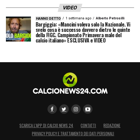
VIDEO
1 settimana ago
Alberto Petrosilli
HANNO DETTO
Bargiggia: «Mancini voleva solo la Nazionale. Vi
svelo cosa è successo davvero dietro le quinte
della FIGC. Campionato Primavera male del
calcio italiano» ESCLUSIVA e VIDEO
SCARICA L’APP DI CALCIO NEWS 24
CONTATTI
REDAZIONE
PRIVACY POLICY E TRATTAMENTO DEI DATI PERSONALI