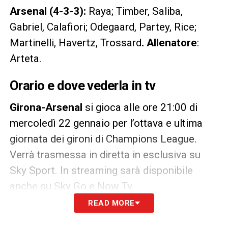
Arsenal (4-3-3):
Raya; Timber, Saliba,
Gabriel, Calafiori; Odegaard, Partey, Rice;
Martinelli, Havertz, Trossard
. Allenatore
:
Arteta.
Orario e dove vederla in tv
Girona-Arsenal
si gioca alle ore 21:00 di
mercoledì 22 gennaio per l’ottava e ultima
giornata dei gironi di Champions League.
Verrà trasmessa in diretta in esclusiva su
Sky Sport. In streaming sarà disponibile
anche su Sky Go e Now Tv.
READ MORE
LA PLAYLIST DELLE NOSTRE TOP NEWS