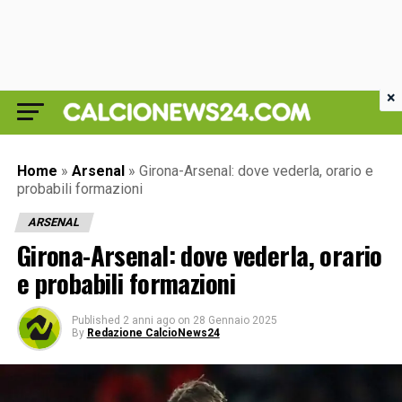
×
Home
»
Arsenal
»
Girona-Arsenal: dove vederla, orario e
probabili formazioni
ARSENAL
Girona-Arsenal: dove vederla, orario
e probabili formazioni
Published
2 anni ago
on
28 Gennaio 2025
By
Redazione CalcioNews24