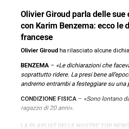
Olivier Giroud parla delle sue 
con Karim Benzema: ecco le di
francese
Olivier Giroud
ha rilasciato alcune dichi
BENZEMA
–
«Le dichiarazioni che facev
soprattutto ridere. La presi bene all’epoc
andremo entrambi a festeggiare su una pi
CONDIZIONE FISICA
–
«Sono lontano dal
ragazzo di 20 anni».
LA PLAYLIST DELLE NOSTRE TOP NEW