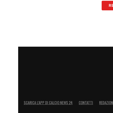
R
SCARICA L’APP DI CALCIO NEWS 24
CONTATTI
REDAZION