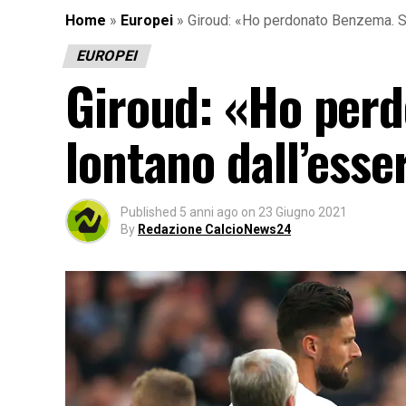
Home
»
Europei
»
Giroud: «Ho perdonato Benzema. So
EUROPEI
Giroud: «Ho per
lontano dall’esse
Published
5 anni ago
on
23 Giugno 2021
By
Redazione CalcioNews24