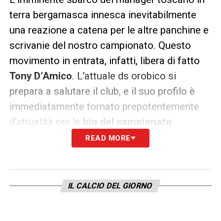
terra bergamasca innesca inevitabilmente
una reazione a catena per le altre panchine e
scrivanie del nostro campionato. Questo
movimento in entrata, infatti, libera di fatto
Tony D’Amico
. L’attuale ds orobico si
prepara a salutare il club, e il suo profilo è
immediatamente tornato prepotentemente
d’attualità per le
big del campionato
.
READ MORE
Già cercato con grande insistenza dal
Milan
nella passata stagione, D’Amico, molto
apprezzato per la sua abilità nello scovare
IL CALCIO DEL GIORNO
talenti e gestire i bilanci, resta un
candidato
forte per i rossoneri
in caso di imminente