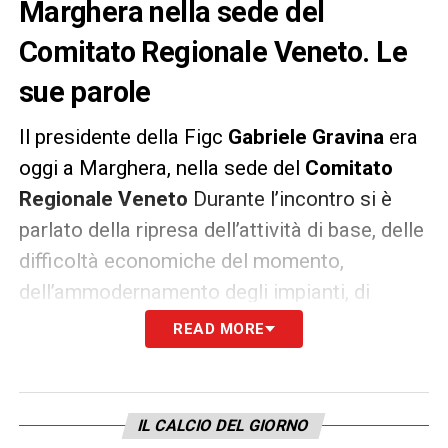
Marghera nella sede del
Comitato Regionale Veneto. Le
sue parole
Il presidente della Figc
Gabriele Gravina
era
oggi a Marghera, nella sede del
Comitato
Regionale Veneto
Durante l’incontro si è
parlato della ripresa dell’attività di base, delle
difficoltà economiche del momento,
dell’ammodernamento degli impianti, di
riforme strutturali e del decentramento
READ MORE
amministrativo, ma anche delle promesse
mantenute dalla Figc verso il mondo
dilettantistico come i contributi e il ristorno
IL CALCIO DEL GIORNO
dei costi di settore giovanile e scolastico in