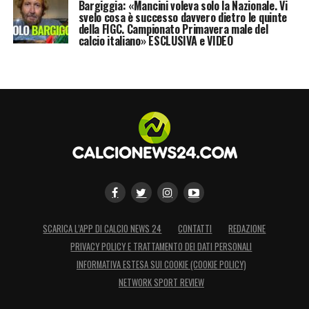
promozione e il bel messaggio di bellezza e
Bargiggia: «Mancini voleva solo la Nazionale. Vi
svelo cosa è successo davvero dietro le quinte
gioia comunicato al mondo».
della FIGC. Campionato Primavera male del
calcio italiano» ESCLUSIVA e VIDEO
LA PLAYLIST DELLE NOSTRE TOP NEWS
SCARICA L’APP DI CALCIO NEWS 24
CONTATTI
REDAZIONE
PRIVACY POLICY E TRATTAMENTO DEI DATI PERSONALI
INFORMATIVA ESTESA SUI COOKIE (COOKIE POLICY)
NETWORK SPORT REVIEW