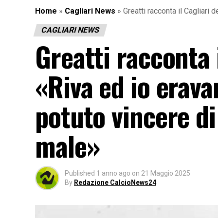
Home
»
Cagliari News
»
Greatti racconta il Cagliari
CAGLIARI NEWS
Greatti racconta 
«Riva ed io erav
potuto vincere di
male»
Published
1 anno ago
on
21 Maggio 2025
By
Redazione CalcioNews24