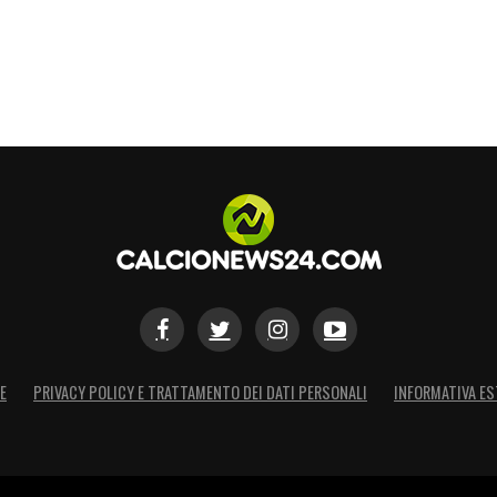
vevo davanti Mazzola e Rivera. Proprio per
azzola più fisico, Rivera più tecnico. Bravissimi
faccio?”. Sono stati però avversari leali, che
rima del via ci dicevano: “Oggi con voi è dura,
EGNA
–
«Non esiste un popolo così. Mi sono
vato dei fratelli. Persone che sono un po’ come
 la città, il Poetto, il Margine Rosso dove ho una
za. Voleva fare l’affare. Rifiutai. Avevo ancora
o per dargli un cazzotto. Gigi disse: “Io
E
PRIVACY POLICY E TRATTAMENTO DEI DATI PERSONALI
INFORMATIVA ES
i il nostro trascinatore».
GGI
–
«Presi Reginato con me, in ritiro era il