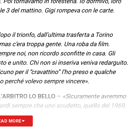
 Poi tornavamo in foresteria. Io dormivo, loro
 le 3 del mattino. Gigi rompeva con le carte.
po il trionfo, dall’ultima trasferta a Torino
s c’era troppa gente. Una roba da film.
mpre noi, non ricordo sconfitte in casa. Gli
o e unito. Chi non si inseriva veniva redarguito.
uno per il “cravattino” l’ho preso e qualche
so perché volevo sempre vincere».
L’ARBITRO LO BELLO
–
«Sicuramente avremmo
Ricordi sempre che uno scudetto, quello del 1969,
 strappai la giacchetta nera».
EAD MORE