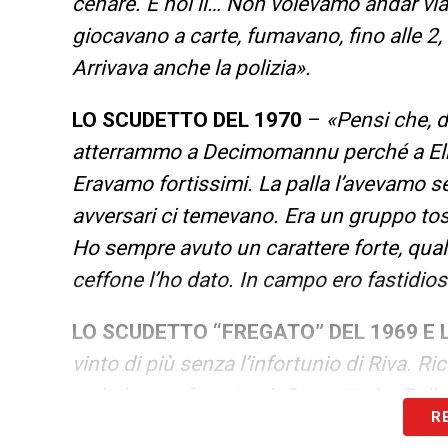
cenare. E noi lì… Non volevamo andar via.
giocavano a carte, fumavano, fino alle 2,
Arrivava anche la polizia».
LO SCUDETTO DEL 1970
–
«Pensi che, do
atterrammo a Decimomannu perché a Elma
Eravamo fortissimi. La palla l’avevamo se
avversari ci temevano. Era un gruppo tost
Ho sempre avuto un carattere forte, qualc
ceffone l’ho dato. In campo ero fastidio
LO SCUDETTO “FREGATO” DEL 1969 E 
vinto di più senza l’infortunio di Riva. 
ce lo hanno fregato. A Concetto Lo Bello
R