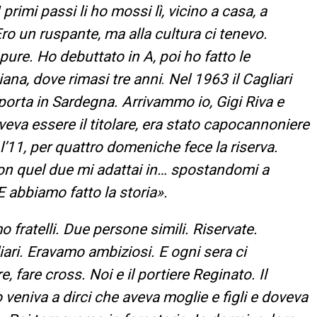
 primi passi li ho mossi lì, vicino a casa, a
ro un ruspante, ma alla cultura ci tenevo.
ure. Ho debuttato in A, poi ho fatto le
iana, dove rimasi tre anni
.
Nel 1963 il Cagliari
a porta in Sardegna. Arrivammo io, Gigi Riva e
eva essere il titolare, era stato capocannoniere
a l’11, per quattro domeniche fece la riserva.
con quel due mi adattai in… spostandomi a
 abbiamo fatto la storia».
 fratelli. Due persone simili. Riservate.
ri. Eravamo ambiziosi. E ogni sera ci
, fare cross. Noi e il portiere Reginato. Il
veniva a dirci che aveva moglie e figli e doveva