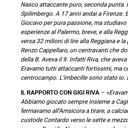
Nasco attaccante puro, seconda punta
.
I
Spilimbergo. A 17 anni andai a Firenze. E
Giocavo per pura passione, ma studiavo p
esperienze al Palermo, breve, e alla Regg
versa 32 milioni di lire alla Reggiana e l
Renzo Cappellaro, un centravanti che dov
della B. Aveva il 9. Infatti Riva, che avev
Eravamo tutti attaccanti fortissimi, ma 
centrocampo. L’imbecille sono stato io. E
IL RAPPORTO CON GIGI RIVA
–
«Eravamo
Abbiamo giocato sempre insieme a Caglia
fermavamo all’Amsicora a tirare, a calciare
custode Contardo verso le sette e mezzo 