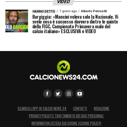
VIDEO
7 giorni ago
Alberto Petrosilli
HANNO DETTO
Bargiggia: «Mancini voleva solo la Nazionale. Vi
svelo cosa è successo davvero dietro le quinte
della FIGC. Campionato Primavera male del
calcio italiano» ESCLUSIVA e VIDEO
SCARICA L’APP DI CALCIO NEWS 24
CONTATTI
REDAZIONE
PRIVACY POLICY E TRATTAMENTO DEI DATI PERSONALI
INFORMATIVA ESTESA SUI COOKIE (COOKIE POLICY)