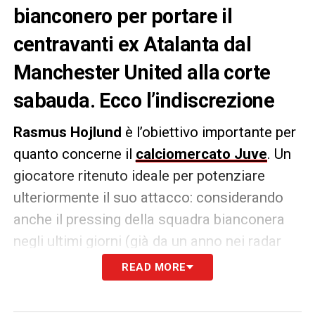
bianconero per portare il
centravanti ex Atalanta dal
Manchester United alla corte
sabauda. Ecco l’indiscrezione
Rasmus Hojlund
è l’obiettivo importante per
quanto concerne il
calciomercato Juve
. Un
giocatore ritenuto ideale per potenziare
ulteriormente il suo attacco: considerando
anche il pressing della squadra bianconera
negli ultimi giorni (già da un anno nei radar
sabaudi).
READ MORE
Stando a quanto