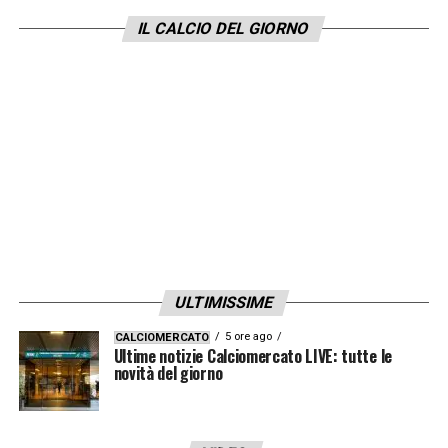
asserisce
calciomercato.com
, l’affare è
IL CALCIO DEL GIORNO
possibile, considerando che
l’ex
Atalanta
guadagna un ingaggio da
4
milioni
di
euro
. Stipendio possibile.
LA PLAYLIST DELLE NOSTRE TOP NEWS
ULTIMISSIME
5 ore ago
CALCIOMERCATO
Ultime notizie Calciomercato LIVE: tutte le
novità del giorno