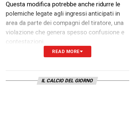
Questa modifica potrebbe anche ridurre le
polemiche legate agli ingressi anticipati in
area da parte dei compagni del tiratore, una
violazione che genera spesso confusione e
contestazioni.
READ MORE
Discussioni ai vertici e voto imminente
La proposta è stata discussa durante l’ultima
IL CALCIO DEL GIORNO
edizione della Coppa del Mondo per Club,
dove ha trovato il sostegno di figure influenti
del panorama calcistico internazionale.
L’IFAB dovrà esprimersi con un voto entro la
fine di febbraio 2025: se approvata, la nuova
regola sarà applicata già dal prossimo