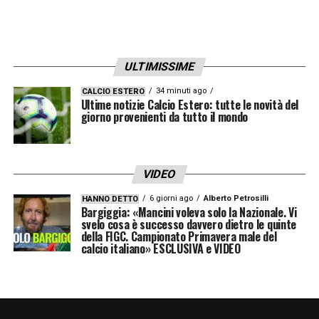
Mondiale.
VAR: verso un ruolo più ampio
ULTIMISSIME
Parallelamente, si sta valutando un
34 minuti ago
CALCIO ESTERO
ampliamento delle competenze del VAR. Tra
Ultime notizie Calcio Estero: tutte le novità del
giorno provenienti da tutto il mondo
le ipotesi in esame, la possibilità di
intervenire anche sui secondi cartellini gialli
e sui calci d’angolo assegnati erroneamente.
VIDEO
L’intento è quello di ridurre le ingiustizie
6 giorni ago
Alberto Petrosilli
HANNO DETTO
arbitrali senza compromettere la fluidità del
Bargiggia: «Mancini voleva solo la Nazionale. Vi
svelo cosa è successo davvero dietro le quinte
gioco.
della FIGC. Campionato Primavera male del
calcio italiano» ESCLUSIVA e VIDEO
Se approvata, questa riforma
rappresenterebbe una delle più significative
nella storia del calcio moderno. Con l’IFAB