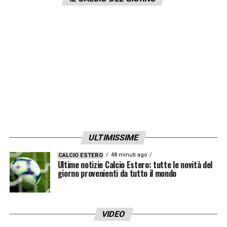
passato? Io so solo che, se si avesse avuto
la forza di trattenere i giocatori migliori che
sono passati di qui negli ultimi 50 anni,
avremmo vinto almeno uno scudetto.Ma i
bilanci sono diventati più importanti della
classifica e per farli quadrare vengono
sacrificati i giocatori
».
LA PLAYLIST DELLE NOSTRE TOP NEWS
ULTIMISSIME
48 minuti ago
CALCIO ESTERO
Ultime notizie Calcio Estero: tutte le novità del
giorno provenienti da tutto il mondo
VIDEO