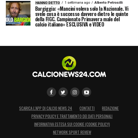
1 settimana ago
Alberto Petrosilli
HANNO DETTO
Bargiggia: «Mancini voleva solo la Nazionale. Vi
svelo cosa è successo davvero dietro le quinte
della FIGC. Campionato Primavera male del
calcio italiano» ESCLUSIVA e VIDEO
SCARICA L’APP DI CALCIO NEWS 24
CONTATTI
REDAZIONE
PRIVACY POLICY E TRATTAMENTO DEI DATI PERSONALI
INFORMATIVA ESTESA SUI COOKIE (COOKIE POLICY)
NETWORK SPORT REVIEW