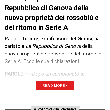
Repubblica di Genova della
nuova proprietà dei rossoblù e
del ritorno in Serie A
Ramon
Turone
, ex difensore del
Genoa
, ha
parlato a
La Repubblica di Genova
della
nuova proprietà dei rossoblù e del ritorno in
Serie A. Ecco le sue dichiarazioni.
PAROLE –
«
Dopo un campionato di
ambientamento in Serie A, proveranno ad
READ MORE
alzare l’asticella. Mancano ancora tre o
quattro giocatori per completare la rosa ma
sono convinto che arriveranno. Genoa del
IL CALCIO DEL GIORNO