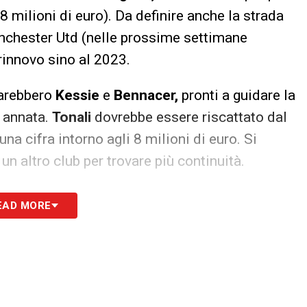
 milioni di euro). Da definire anche la strada
nchester Utd (nelle prossime settimane
 rinnovo sino al 2023.
sarebbero
Kessie
e
Bennacer,
pronti a guidare la
 annata.
Tonali
dovrebbe essere riscattato dal
na cifra intorno agli 8 milioni di euro. Si
 un altro club per trovare più continuità.
tamente al Milan, così
EAD MORE
. Ballano ancora due milioni tra domanda e
sime settimane verrà definito anche il futuro
il Real Madrid (i rossoneri vorrebbero
rio
Mandzukic
(sin ora poco utilizzato anche a