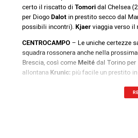
certo il riscatto di
Tomori
dal Chelsea (28
per Diogo
Dalot
in prestito secco dal Ma
possibili incontri).
Kjaer
viaggia verso il
CENTROCAMPO
– Le uniche certezze 
squadra rossonera anche nella prossima
Brescia, così come
Meité
dal Torino per u
allontana
Krunic:
più facile un prestito in
ATTACCO
–
Leao
e
Rebic
resteranno cer
R
come
Ibrahimovic
(rinnovo ad un passo)
offerta per Hakan
Calhanoglu.
Nelle pros
di
Brahim Diaz
, ma occorrerà convincere 
trattenerlo). Resta un rebus quello di Ma
causa di una condizione fisica precaria).