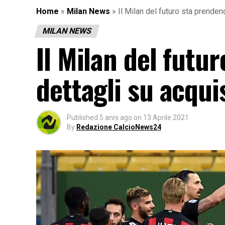
Home
»
Milan News
»
Il Milan del futuro sta prendend
MILAN NEWS
Il Milan del futu
dettagli su acquis
Published
5 anni ago
on
13 Aprile 2021
By
Redazione CalcioNews24