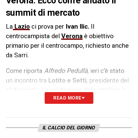
Verona. Ecco com’è andato il
summit di mercato
La
Lazio
ci prova per
Ivan Ilic.
Il
centrocampista del
Verona
è obiettivo
primario per il centrocampo, richiesto anche
da Sarri.
Come riporta
Alfredo Pedullà
, ieri c’è stato
un incontro tra
Lotito e Setti
, presidente del
club veneto. La valutazione del cartellino è
READ MORE
tra i 13 e 15 milioni, con il giocatore che ha
aperto completamente alla Lazio.
LA PLAYLIST DELLE NOSTRE TOP NEWS
IL CALCIO DEL GIORNO