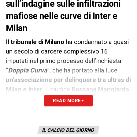
sull’indagine sulle infiltrazioni
mafiose nelle curve di Inter e
Milan
Il
tribunale di Milano
ha condannato a quasi
un secolo di carcere complessivo 16
imputati nel primo processo dell’inchiesta
“
Doppia Curva
”, che ha portato alla luce
un’associazione per delinquere tra ultras di
Milan
e
Inter
. Il giudice
Rossana Mongiardo
ha
accolto in pieno le richieste della
READ MORE
Procura
, in alcuni casi infliggendo
pene
persino superiori
.
Dieci anni a
Luca Lucci,
capo della Curva Sud rossonera
, ritenuto
IL CALCIO DEL GIORNO
mandante del
tentato omicidio di Enzo