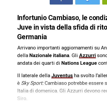
Infortunio Cambiaso, le condizi
Juve in vista della sfida di ri
Germania
Arrivano importanti aggiornamenti su A
della
Nazionale italiana
. Gli
Azzurri
sono
andata dei quarti di
Nations League
cont
Il laterale della
Juventus
ha svolto l’all
è
Sky Sport:
Cambiaso potrebbe essere 
Italia di domenica. Gli Azzurri devono re
Siro.