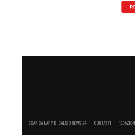
LA PLAYLIST DELLE NOSTRE TOP NEW
R
SCARICA L’APP DI CALCIO NEWS 24
CONTATTI
REDAZION