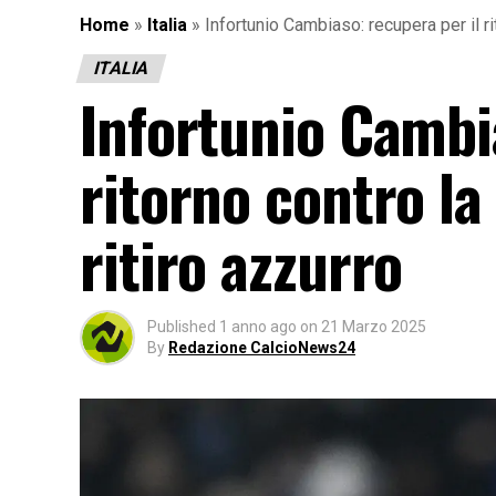
Home
»
Italia
»
Infortunio Cambiaso: recupera per il ri
ITALIA
Infortunio Cambia
ritorno contro l
ritiro azzurro
Published
1 anno ago
on
21 Marzo 2025
By
Redazione CalcioNews24